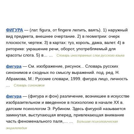
ФИГУРА
— (лат. figura, от fingere лепить, ваять). 1) наружный
вид предмета, внешнее очертание. 2) в геометрии: очерк
плоскости, чертеж. 3) в картах: туз, король, дама, валет. 4) в
риторике: украшение речи, оборот, употребляемый для
красоты слога. 5) в… …
Словарь иностранных слов русского языка
фигура
— См. изображение, рисунок... Словарь русских
синонимов и сходных по смыслу выражений. под. ред. Н.
Абрамова, М.: Русские словари, 1999. фигура лицо, личность
…
Словарь синонимов
фигура
— (фигура и фон) различение, возникшее в искусстве
изобразительном и введенное в психологию в начале XX в.
датским психологом Э. Рубином. Здесь фигурой называется
замкнутая, выступающая вперед, привлекающая внимание
часть феноменального паля,… …
Большая психологическая
энциклопедия