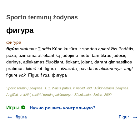
Sporto terminų žodynas
фигура
фигура
figūra
statusas
T
sritis
Kūno kultūra ir sportas
apibrėžtis
Padėtis,
poza, užimama atliekant ką judėjimo metu; tam tikras judesių
derinys, atliekamas čiuožiant, šokant, jojant, darant gimnastikos
pratimus.
kilmė
lot. figura – išvaizda, pavidalas
atitikmenys
:
angl.
figure
vok.
Figur, f
rus.
фигура
Sporto terminų žodynas. T. 1. 2-asis patais. ir papild. leid.: Aiškinamasis žodynas.
Angliški, vokiški, rusiški terminų atitikmenys. Būtiniausios žinios
.
2002
.
Игры ⚽
Нужно решить контрольную?
figūra
Figur