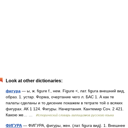
Look at other dictionaries:
фигура
— ы, ж. figure f., нем. Figure <, лат. figura внешний вид,
образ. 1. устар. Форма, очертание чего л. БАС 1. А как те
палаты сделаны и то дисение покажем в тетрате той о всяких
фигурах. АК 1 124. Фигуры. Начертания. Кантемир Соч. 2 421.
Какою же… …
Исторический словарь галлицизмов русского языка
ФИГУРА
— ФИГУРА, фигуры, жен. (лат. figura вид). 1. Внешнее