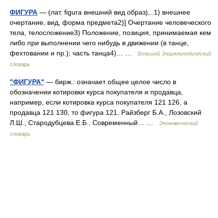
ФИГУРА
— (лат. figura внешний вид образ),..1) внешнее
очертание, вид, форма предмета2)] Очертание человеческого
тела, телосложение3) Положение, позиция, принимаемая кем
либо при выполнении чего нибудь в движении (в танце,
фехтовании и пр.); часть танца4)… …
Большой Энциклопедический
словарь
"ФИГУРА"
— бирж.: означает общее целое число в
обозначении котировки курса покупателя и продавца,
например, если котировка курса покупателя 121 126, а
продавца 121 130, то фигура 121. Райзберг Б.А., Лозовский
Л.Ш., Стародубцева Е.Б.. Современный… …
Экономический
словарь